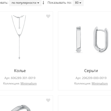
вать
Показывать по
по популярности
80
Кольцо
Кольцо
Арт.
102781-101-0019
Арт.
103534-809-0011
Колье
Серьги
Коллекция:
Геометрия стиля
Коллекция:
Elegance
Арт.
606289-301-0019
Арт.
206209-000-0019
Коллекция:
Minimalism
Коллекция:
Minimalism