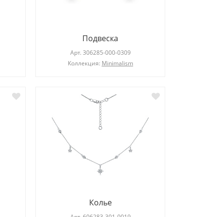
Подвеска
Арт.
306285-000-0309
Коллекция:
Minimalism
Колье
Арт.
606283-301-0019