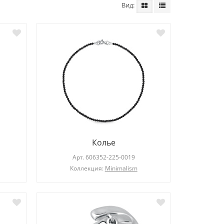
Вид
Серьги
Арт.
203275-101-0019
Ар
Колье
Коллекция:
Diana
Арт.
606352-225-0019
Коллекция:
Minimalism