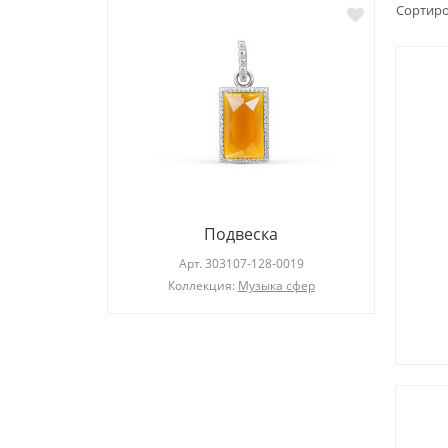
Сортиро
Подвеска
019
Арт.
303107-128-0019
ия
Коллекция:
Музыка сфер