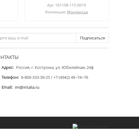
Арт.
101108-115-0019
Коллекция:
Монпансье
Подписаться
ОНТАКТЫ
Адрес:
Россия, г. Кострома, ул. Юбилейная, 24ф
Телефон:
8-800-333-39-25 / +7 (4942) 49‒74‒76
Email:
im@intalia.ru