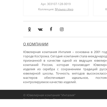
Арт.
303107-128-0019
Коллекция:
Музыка сфер
К
О КОМПАНИИ
Ювелирная компания Инталия – основана в 2001 год
городе Кострома. Сегодня компания стала международ
признанной в качестве одной из ведущих ювелир
компаний России, которая производит Ювелир
изделия из серебра с сохранением традиций русс
ювелирной школы. Точность методов высококласс
мастеров обеспечивает идеальное, постоя
контролируемое качество изделий.
© Ювелирная компания "Инталия"
Разработка сайта -
«Точка опоры»