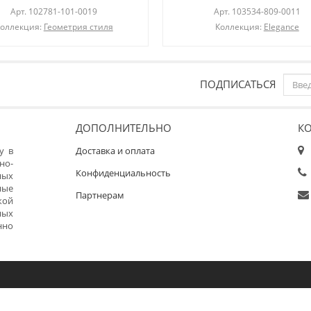
Арт.
102781-101-0019
Арт.
103534-809-0011
оллекция:
Геометрия стиля
Коллекция:
Elegance
ПОДПИСАТЬСЯ
ДОПОЛНИТЕЛЬНО
К
у в
Доставка и оплата
но-
Конфиденциальность
ных
ные
Партнерам
кой
ных
нно