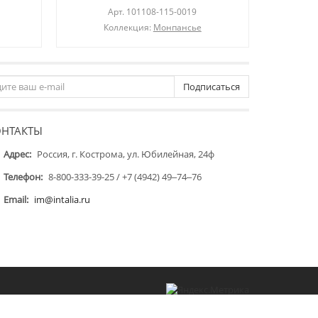
Арт.
101108-115-0019
Коллекция:
Монпансье
Подписаться
ОНТАКТЫ
Адрес:
Россия, г. Кострома, ул. Юбилейная, 24ф
Телефон:
8-800-333-39-25 / +7 (4942) 49‒74‒76
Email:
im@intalia.ru