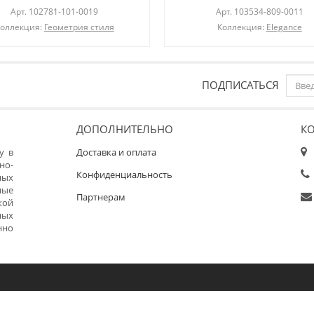
Арт.
102781-101-0019
Арт.
103534-809-0011
оллекция:
Геометрия стиля
Коллекция:
Elegance
ПОДПИСАТЬСЯ
ДОПОЛНИТЕЛЬНО
К
у в
Доставка и оплата
но-
Конфиденциальность
ных
ные
Партнерам
кой
ных
нно