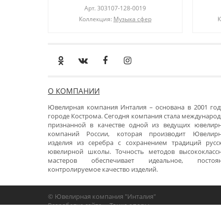
Арт.
303107-128-0019
Коллекция:
Музыка сфер
К
О КОМПАНИИ
Ювелирная компания Инталия – основана в 2001 год
городе Кострома. Сегодня компания стала международ
признанной в качестве одной из ведущих ювелир
компаний России, которая производит Ювелир
изделия из серебра с сохранением традиций русс
ювелирной школы. Точность методов высококласс
мастеров обеспечивает идеальное, постоя
контролируемое качество изделий.
© Ювелирная компания "Инталия"
Разработка сайта -
«Точка опоры»