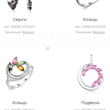
Серьги
Кольцо
Арт.
204382-010-0019
Арт.
104382-010-0019
Коллекция:
Blossom
Коллекция:
Blossom
Кольцо
Подвеска
Арт.
104380-238-0019
Арт.
304380-237-0019