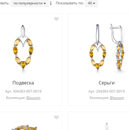
вать
Показывать по
по популярности
40
Кольцо
Кольцо
Арт.
102781-101-0019
Арт.
103534-809-0011
Подвеска
Серьги
Коллекция:
Геометрия стиля
Коллекция:
Elegance
Арт.
304383-007-0019
Арт.
204383-007-0019
Коллекция:
Blossom
Коллекция:
Blossom