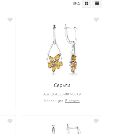
Вид
Серьги
Арт.
203275-101-0019
Ар
Серьги
Коллекция:
Diana
Арт.
204385-007-0019
Коллекция:
Blossom