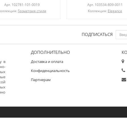
Арт.
102781-101-0019
Арт.
103534-809-0011
оллекция:
Геометрия стиля
Коллекция:
Elegance
ПОДПИСАТЬСЯ
ДОПОЛНИТЕЛЬНО
К
у в
Доставка и оплата
но-
Конфиденциальность
ных
ные
Партнерам
кой
ных
нно