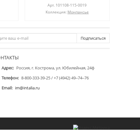
Арт.
101108-115-0019
Коллекция:
Монпансье
Подписаться
ОНТАКТЫ
Адрес:
Россия, г. Кострома, ул. Юбилейная, 24ф
Телефон:
8-800-333-39-25 / +7 (4942) 49‒74‒76
Email:
im@intalia.ru