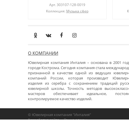
Арт.
303107-128-0019
Коллекция:
Музыка сфер
К
О КОМПАНИИ
Ювелирная компания Инталия – основана в 2001 год
городе Кострома. Сегодня компания стала международ
признанной в качестве одной из ведущих ювелир
компаний России, которая производит Ювелир
изделия из серебра с сохранением традиций русс
ювелирной школы. Точность методов высококласс
мастеров обеспечивает идеальное, постоя
контролируемое качество изделий.
© Ювелирная компания "Инталия"
Разработка сайта -
«Точка опоры»