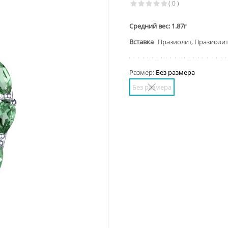
( 0 )
Средний вес: 1.87г
Вставка
Празиолит, Празиоли
Размер:
Без размера
Без размера