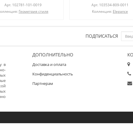
Арт.
102781-101-0019
Арт.
103534-809-0011
оллекция:
Геометрия стиля
Коллекция:
Elegance
ПОДПИСАТЬСЯ
ДОПОЛНИТЕЛЬНО
К
у в
Доставка и оплата
но-
Конфиденциальность
ных
ные
Партнерам
кой
ных
нно