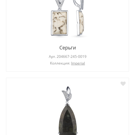
Серьги
Арт.
204667-245-0019
Коллекция:
Imperial