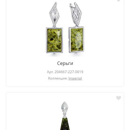
Серьги
Арт.
204667-227-0019
Коллекция:
Imperial