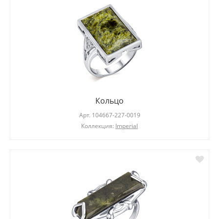
Кольцо
Арт.
104667-227-0019
Коллекция:
Imperial