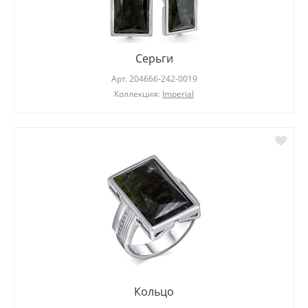
Серьги
Арт.
204666-242-0019
Коллекция:
Imperial
Кольцо