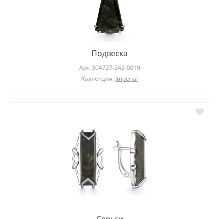
Подвеска
Арт.
304727-242-0019
Коллекция:
Imperial