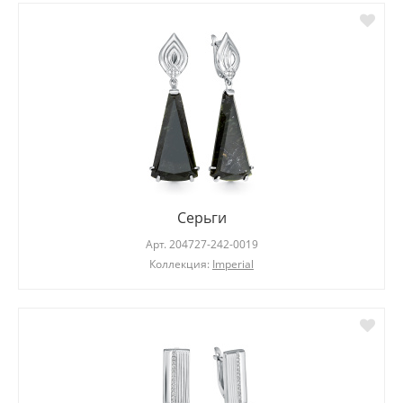
Серьги
Арт.
204727-242-0019
Коллекция:
Imperial