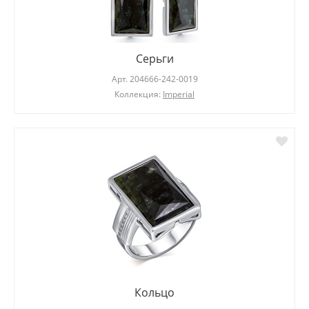
Серьги
Арт.
204666-242-0019
Коллекция:
Imperial
Кольцо