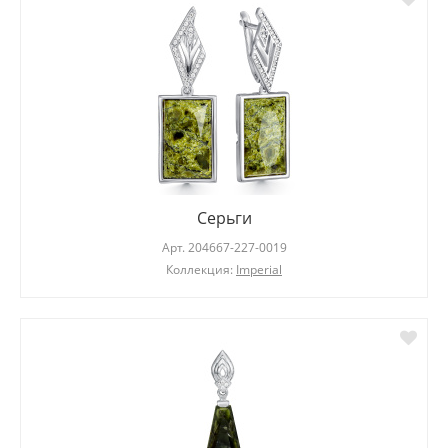
Серьги
Арт.
204667-227-0019
Коллекция:
Imperial