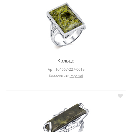
Кольцо
Арт.
104667-227-0019
Коллекция:
Imperial