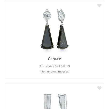
Серьги
Арт.
204727-242-0019
Коллекция:
Imperial