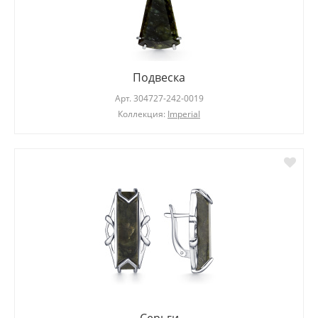
Подвеска
Арт.
304727-242-0019
Коллекция:
Imperial