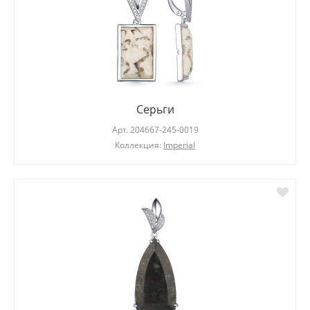
Серьги
Арт.
204667-245-0019
Коллекция:
Imperial