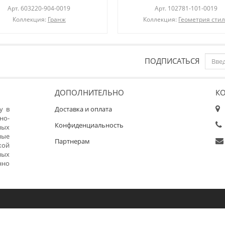
Арт.
603220-904-0019
Арт.
102781-101-0019
Коллекция:
Гранж
Коллекция:
Геометрия сти
ПОДПИСАТЬСЯ
ДОПОЛНИТЕЛЬНО
К
у в
Доставка и оплата
но-
Конфиденциальность
ных
ные
Партнерам
кой
ных
нно