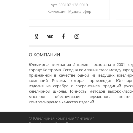
Арт.
303107-128-0019
Коллекция:
Музыка сфер
О КОМПАНИИ
Ювелирная компания Инталия – основана в 2001 год
городе Кострома. Сегодня компания стала международ
признанной в качестве одной из ведущих ювелир
компаний России, которая производит Ювелир
изделия из серебра с сохранением традиций русс
ювелирной школы. Точность методов высококласс
мастеров обеспечивает идеальное, постоя
контролируемое качество изделий.
© Ювелирная компания "Инталия"
Разработка сайта -
«Точка опоры»