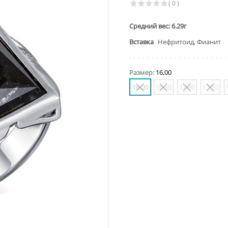
( 0 )
Средний вес: 6.29г
Вставка
Нефритоид, Фианит
Размер:
16,00
16,00
16,50
17,00
17,50