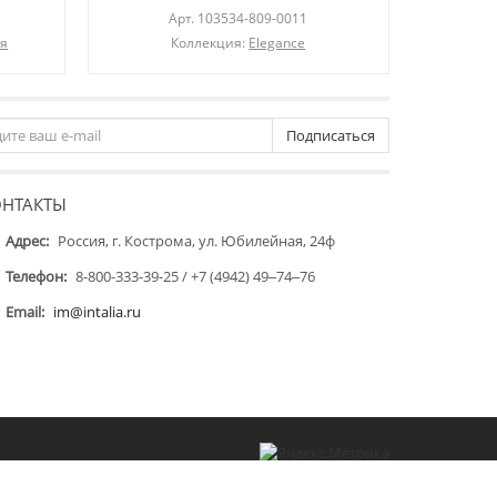
Арт.
103534-809-0011
ля
Коллекция:
Elegance
К
Подписаться
ОНТАКТЫ
Адрес:
Россия, г. Кострома, ул. Юбилейная, 24ф
Телефон:
8-800-333-39-25 / +7 (4942) 49‒74‒76
Email:
im@intalia.ru