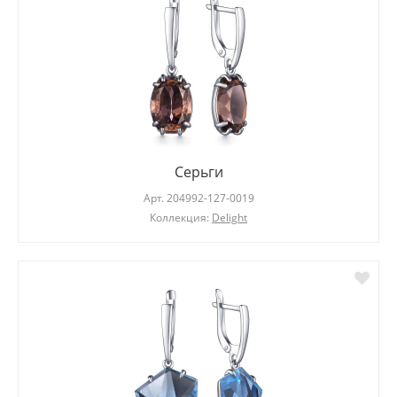
Серьги
Арт.
204992-127-0019
Коллекция:
Delight