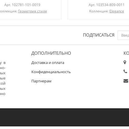
Арт.
102781-101-0019
Арт.
103534-809-0011
оллекция:
Геометрия стиля
Коллекция:
Elegance
ПОДПИСАТЬСЯ
ДОПОЛНИТЕЛЬНО
К
у в
Доставка и оплата
но-
Конфиденциальность
ных
ные
Партнерам
кой
ных
нно