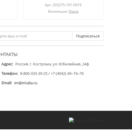
Арт.
203275-101-0019
Коллекция:
Diana
Подписаться
ОНТАКТЫ
Адрес:
Россия, г. Кострома, ул. Юбилейная, 24ф
Телефон:
8-800-333-39-25 / +7 (4942) 49‒74‒76
Email:
im@intalia.ru