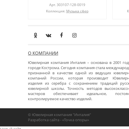
Арт.
303107-128-0019
Коллекция:
Музыка сфер
К
О КОМПАНИИ
Ювелирная компания Инталия – основана в 2001 год
городе Кострома. Сегодня компания стала международ
признанной в качестве одной из ведущих ювелир
компаний России, которая производит Ювелир
изделия из серебра с сохранением традиций русс
ювелирной школы. Точность методов высококласс
мастеров обеспечивает идеальное, постоя
контролируемое качество изделий.
© Ювелирная компания "Инталия"
Разработка сайта -
«Точка опоры»