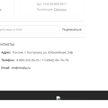
Арт.
103530-809-0011
ля
Коллекция:
Elegance
Подписаться
ОНТАКТЫ
Адрес:
Россия, г. Кострома, ул. Юбилейная, 24ф
Телефон:
8-800-333-39-25 / +7 (4942) 49‒74‒76
Email:
im@intalia.ru