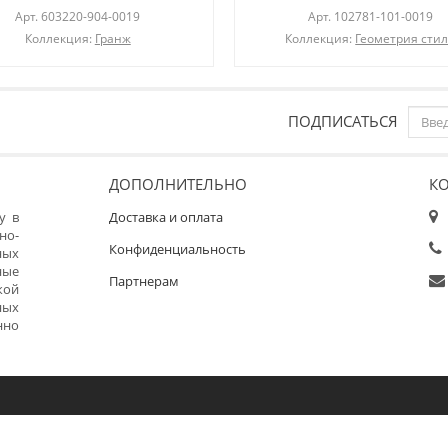
Арт.
603220-904-0019
Арт.
102781-101-0019
Коллекция:
Гранж
Коллекция:
Геометрия сти
ПОДПИСАТЬСЯ
ДОПОЛНИТЕЛЬНО
К
у в
Доставка и оплата
но-
Конфиденциальность
ных
ные
Партнерам
кой
ных
нно