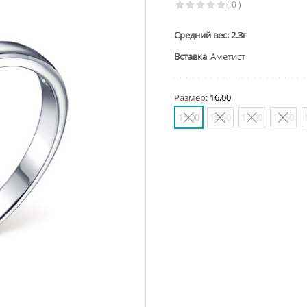
( 0 )
Средний вес: 2.3г
Вставка
Аметист
Размер:
16,00
16,00
16,50
17,00
17,50