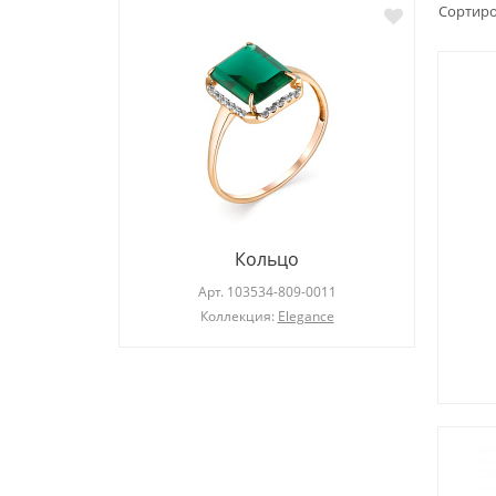
Сортиро
Кольцо
019
Арт.
103534-809-0011
 стиля
Коллекция:
Elegance