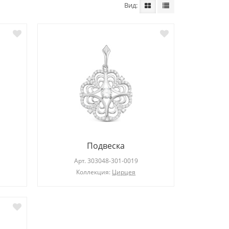
Вид
Серьги
Арт.
203197-601-0019
Ар
Подвеска
Коллекция:
Лайт
Кол
Арт.
303048-301-0019
Коллекция:
Цирцея