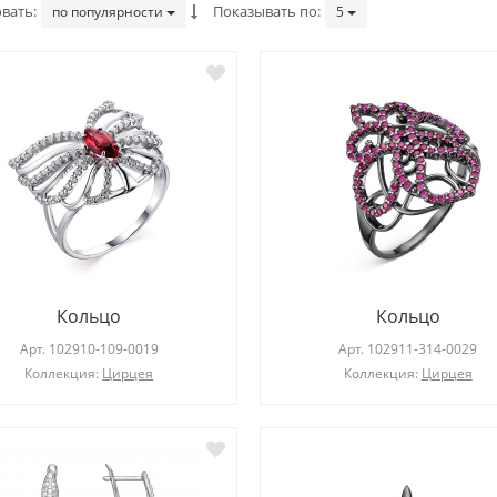
вать
Показывать по
по популярности
5
Серьги
Серьги
Арт.
203275-101-0019
Арт.
203322-105-0019
Кольцо
Кольцо
Коллекция:
Diana
Коллекция:
Diana
Арт.
102910-109-0019
Арт.
102911-314-0029
Коллекция:
Цирцея
Коллекция:
Цирцея