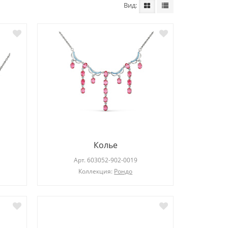
Вид
Серьги
Арт.
203275-101-0019
Ар
Колье
Коллекция:
Diana
Арт.
603052-902-0019
Коллекция:
Рондо