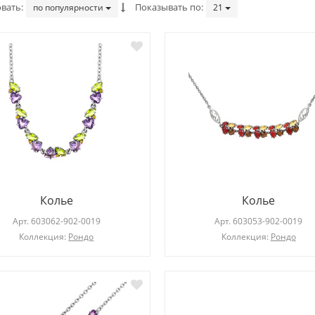
вать
Показывать по
по популярности
21
Кольцо
Кольцо
Арт.
103534-809-0011
Арт.
101108-115-0019
Колье
Колье
Коллекция:
Elegance
Коллекция: нет
Арт.
603062-902-0019
Арт.
603053-902-0019
Коллекция:
Рондо
Коллекция:
Рондо