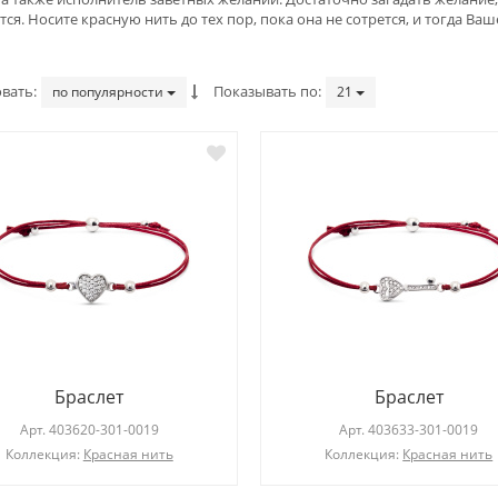
ся. Носите красную нить до тех пор, пока она не сотрется, и тогда Ва
вать
Показывать по
по популярности
21
Кольцо
Кольцо
Арт.
102781-101-0019
Арт.
103534-809-0011
Коллекция:
Геометрия стиля
Коллекция:
Elegance
Браслет
Браслет
Арт.
403620-301-0019
Арт.
403633-301-0019
Коллекция:
Красная нить
Коллекция:
Красная нить