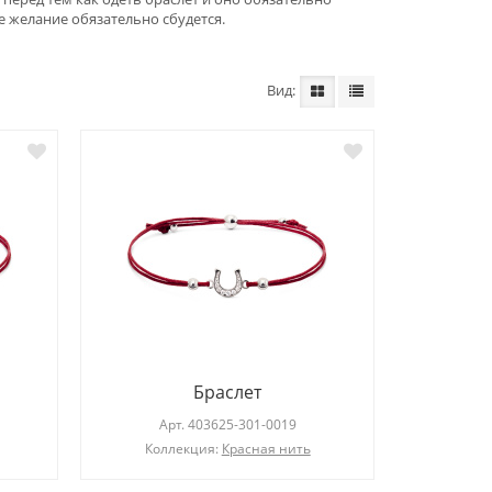
ше желание обязательно сбудется.
Вид
Серьги
Арт.
203275-101-0019
Ар
Коллекция:
Diana
Браслет
Арт.
403625-301-0019
Коллекция:
Красная нить