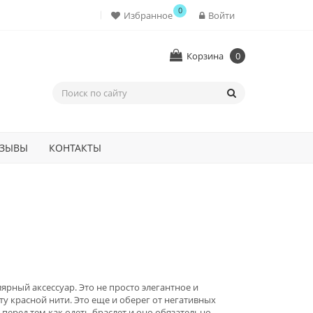
0
Избранное
Войти
Корзина
0
ЗЫВЫ
КОНТАКТЫ
рный аксессуар. Это не просто элегантное и
у красной нити. Это еще и оберег от негативных
 перед тем как одеть браслет и оно обязательно