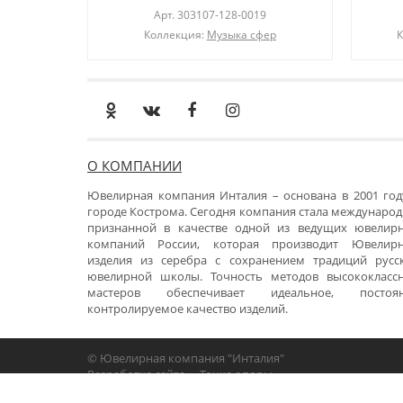
Арт.
303107-128-0019
Коллекция:
Музыка сфер
К
О КОМПАНИИ
Ювелирная компания Инталия – основана в 2001 год
городе Кострома. Сегодня компания стала международ
признанной в качестве одной из ведущих ювелир
компаний России, которая производит Ювелир
изделия из серебра с сохранением традиций русс
ювелирной школы. Точность методов высококласс
мастеров обеспечивает идеальное, постоя
контролируемое качество изделий.
© Ювелирная компания "Инталия"
Разработка сайта -
«Точка опоры»