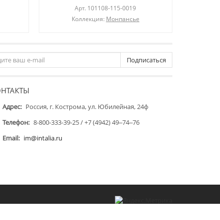
Арт.
101108-115-0019
Коллекция:
Монпансье
Подписаться
ОНТАКТЫ
Адрес:
Россия, г. Кострома, ул. Юбилейная, 24ф
Телефон:
8-800-333-39-25 / +7 (4942) 49‒74‒76
Email:
im@intalia.ru