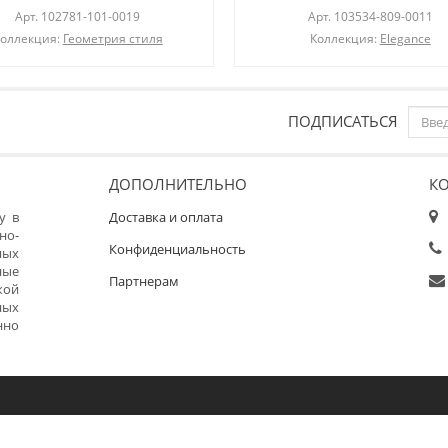
Арт.
102781-101-0019
Арт.
103534-809-0011
оллекция:
Геометрия стиля
Коллекция:
Elegance
ПОДПИСАТЬСЯ
ДОПОЛНИТЕЛЬНО
К
у в
Доставка и оплата
но-
Конфиденциальность
ных
ные
Партнерам
кой
ных
нно