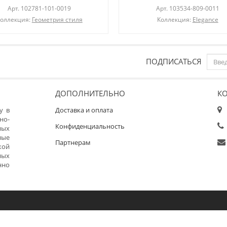
Арт.
102781-101-0019
Арт.
103534-809-0011
оллекция:
Геометрия стиля
Коллекция:
Elegance
ПОДПИСАТЬСЯ
ДОПОЛНИТЕЛЬНО
К
у в
Доставка и оплата
но-
Конфиденциальность
ных
ные
Партнерам
кой
ных
нно