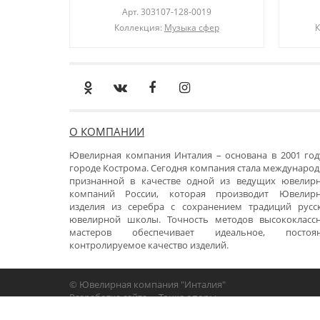
Арт.
303107-128-0019
Коллекция:
Музыка сфер
К
О КОМПАНИИ
Ювелирная компания Инталия – основана в 2001 год
городе Кострома. Сегодня компания стала международ
признанной в качестве одной из ведущих ювелир
компаний России, которая производит Ювелир
изделия из серебра с сохранением традиций русс
ювелирной школы. Точность методов высококласс
мастеров обеспечивает идеальное, постоя
контролируемое качество изделий.
© Ювелирная компания "Инталия"
Разработка сайта -
«Точка опоры»