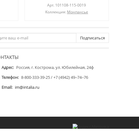
Арт.
101108-115-0019
Коллекция:
Монпансье
Подписаться
ОНТАКТЫ
Адрес:
Россия, г. Кострома, ул. Юбилейная, 24ф
Телефон:
8-800-333-39-25 / +7 (4942) 49‒74‒76
Email:
im@intalia.ru