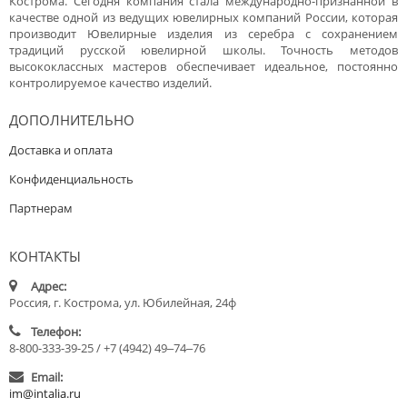
Кострома. Сегодня компания стала международно-признанной в
качестве одной из ведущих ювелирных компаний России, которая
производит Ювелирные изделия из серебра с сохранением
традиций русской ювелирной школы. Точность методов
высококлассных мастеров обеспечивает идеальное, постоянно
контролируемое качество изделий.
ДОПОЛНИТЕЛЬНО
Доставка и оплата
Конфиденциальность
Партнерам
КОНТАКТЫ
Адрес:
Россия, г. Кострома, ул. Юбилейная, 24ф
Телефон:
8-800-333-39-25 / +7 (4942) 49‒74‒76
Email:
im@intalia.ru