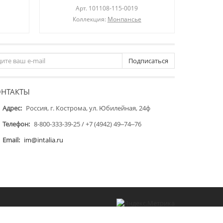
Арт.
101108-115-0019
Коллекция:
Монпансье
Подписаться
ОНТАКТЫ
Адрес:
Россия, г. Кострома, ул. Юбилейная, 24ф
Телефон:
8-800-333-39-25 / +7 (4942) 49‒74‒76
Email:
im@intalia.ru