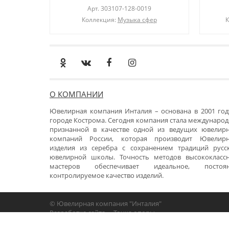
Арт.
303107-128-0019
Коллекция:
Музыка сфер
К
О КОМПАНИИ
Ювелирная компания Инталия – основана в 2001 год
городе Кострома. Сегодня компания стала международ
признанной в качестве одной из ведущих ювелир
компаний России, которая производит Ювелир
изделия из серебра с сохранением традиций русс
ювелирной школы. Точность методов высококласс
мастеров обеспечивает идеальное, постоя
контролируемое качество изделий.
© Ювелирная компания "Инталия"
Разработка сайта -
«Точка опоры»