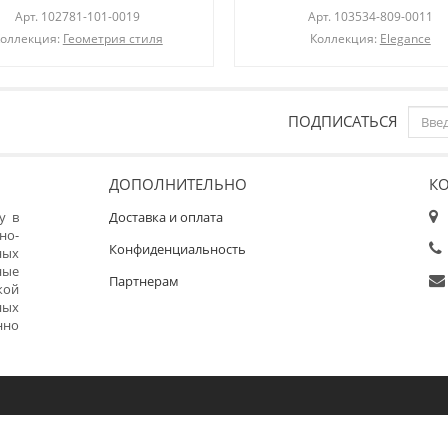
Арт.
102781-101-0019
Арт.
103534-809-0011
оллекция:
Геометрия стиля
Коллекция:
Elegance
ПОДПИСАТЬСЯ
ДОПОЛНИТЕЛЬНО
К
у в
Доставка и оплата
но-
Конфиденциальность
ных
ные
Партнерам
кой
ных
нно