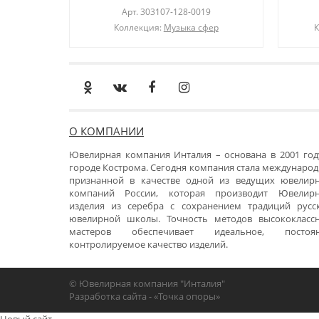
Арт.
303107-128-0019
Коллекция:
Музыка сфер
К
О КОМПАНИИ
Ювелирная компания Инталия – основана в 2001 год
городе Кострома. Сегодня компания стала международ
признанной в качестве одной из ведущих ювелир
компаний России, которая производит Ювелир
изделия из серебра с сохранением традиций русс
ювелирной школы. Точность методов высококласс
мастеров обеспечивает идеальное, постоя
контролируемое качество изделий.
© Ювелирная компания "Инталия"
Разработка сайта -
«Точка опоры»