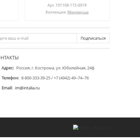
Арт.
101108-115-0019
Коллекция:
Монпансье
Подписаться
ОНТАКТЫ
Адрес:
Россия, г. Кострома, ул. Юбилейная, 24ф
Телефон:
8-800-333-39-25 / +7 (4942) 49‒74‒76
Email:
im@intalia.ru