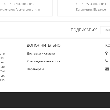
Арт.
102781-101-0019
Арт.
103534-809-0011
оллекция:
Геометрия стиля
Коллекция:
Elegance
ПОДПИСАТЬСЯ
ДОПОЛНИТЕЛЬНО
К
у в
Доставка и оплата
но-
Конфиденциальность
ных
ные
Партнерам
кой
ных
нно