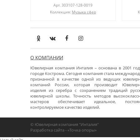
Арт.
303107-128-0019
Коллекция:
Музыка сфер
К
О КОМПАНИИ
Ювелирная компания Инталия – основана в 2001 год
городе Кострома. Сегодня компания стала международ
признанной в качестве одной из ведущих ювелир
компаний России, которая производит Ювелир
изделия из серебра с сохранением традиций русс
ювелирной школы. Точность методов высококласс
мастеров обеспечивает идеальное, постоя
контролируемое качество изделий.
© Ювелирная компания "Инталия"
Разработка сайта -
«Точка опоры»