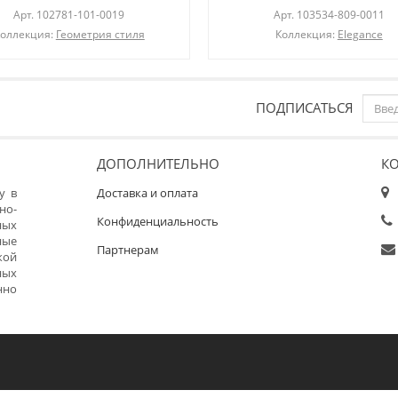
Арт.
102781-101-0019
Арт.
103534-809-0011
оллекция:
Геометрия стиля
Коллекция:
Elegance
ПОДПИСАТЬСЯ
ДОПОЛНИТЕЛЬНО
К
у в
Доставка и оплата
но-
Конфиденциальность
ных
ные
Партнерам
кой
ных
нно