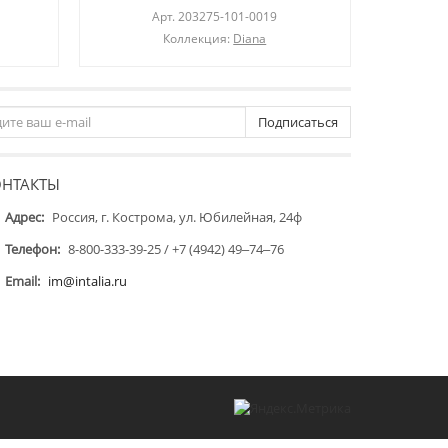
Арт.
203275-101-0019
Коллекция:
Diana
Подписаться
ОНТАКТЫ
Адрес:
Россия, г. Кострома, ул. Юбилейная, 24ф
Телефон:
8-800-333-39-25 / +7 (4942) 49‒74‒76
Email:
im@intalia.ru