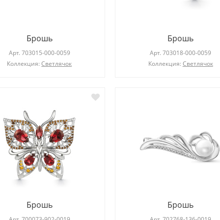
Брошь
Брошь
Арт.
703015-000-0059
Арт.
703018-000-0059
Коллекция:
Светлячок
Коллекция:
Светлячок
Кольцо
Кольцо
Арт.
102781-101-0019
Арт.
103534-809-0011
Коллекция:
Геометрия стиля
Коллекция:
Elegance
Брошь
Брошь
Арт.
700073-902-0019
Арт.
702768-136-0019