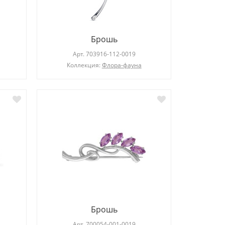
Брошь
Арт.
703916-112-0019
Коллекция:
Флора-фауна
Кольцо
Арт.
101108-115-0019
Ар
Коллекция: нет
Брошь
Арт.
700054-001-0019