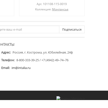
Арт.
101108-115-0019
Коллекция:
Монпансье
Подписаться
ОНТАКТЫ
Адрес:
Россия, г. Кострома, ул. Юбилейная, 24ф
Телефон:
8-800-333-39-25 / +7 (4942) 49‒74‒76
Email:
im@intalia.ru