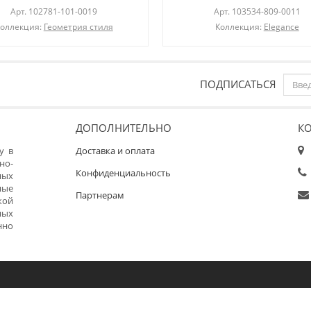
Арт.
102781-101-0019
Арт.
103534-809-0011
оллекция:
Геометрия стиля
Коллекция:
Elegance
ПОДПИСАТЬСЯ
ДОПОЛНИТЕЛЬНО
К
у в
Доставка и оплата
но-
Конфиденциальность
ных
ные
Партнерам
кой
ных
нно