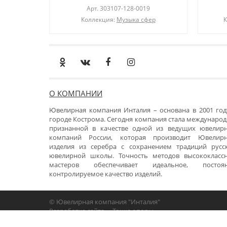
Арт.
303107-128-0019
Коллекция:
Музыка сфер
К
О КОМПАНИИ
Ювелирная компания Инталия – основана в 2001 год
городе Кострома. Сегодня компания стала международ
признанной в качестве одной из ведущих ювелир
компаний России, которая производит Ювелир
изделия из серебра с сохранением традиций русс
ювелирной школы. Точность методов высококласс
мастеров обеспечивает идеальное, постоя
контролируемое качество изделий.
© Ювелирная компания "Инталия"
Разработка сайта -
«Точка опоры»