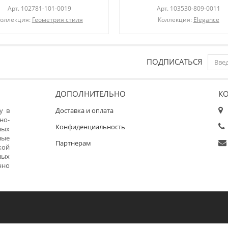
Арт.
102781-101-0019
Арт.
103530-809-0011
оллекция:
Геометрия стиля
Коллекция:
Elegance
ПОДПИСАТЬСЯ
ДОПОЛНИТЕЛЬНО
К
у в
Доставка и оплата
но-
Конфиденциальность
ных
ные
Партнерам
кой
ных
нно