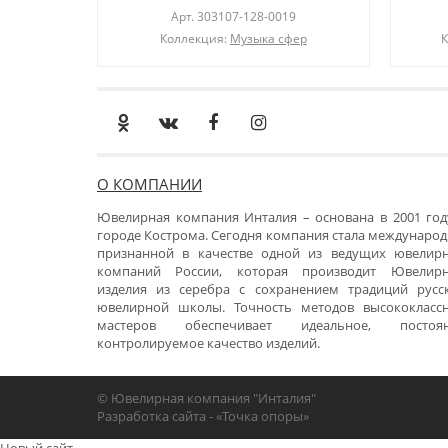
Арт.
303107-128-0019
Коллекция:
Музыка сфер
К
О КОМПАНИИ
Ювелирная компания Инталия – основана в 2001 год
городе Кострома. Сегодня компания стала международ
признанной в качестве одной из ведущих ювелир
компаний России, которая производит Ювелир
изделия из серебра с сохранением традиций русс
ювелирной школы. Точность методов высококласс
мастеров обеспечивает идеальное, постоя
контролируемое качество изделий.
© Ювелирная компания "Инталия"
Разработка сайта -
«Точка опоры»