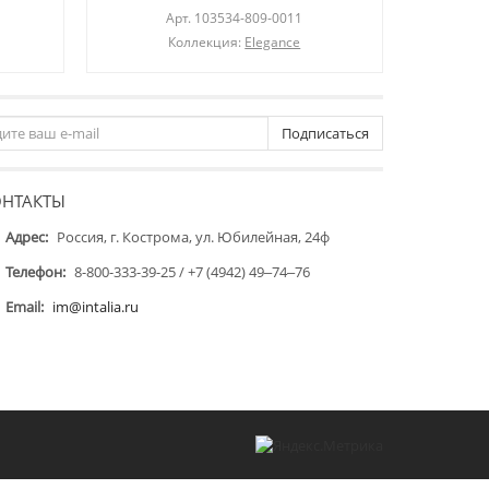
Арт.
103534-809-0011
Коллекция:
Elegance
К
Подписаться
ОНТАКТЫ
Адрес:
Россия, г. Кострома, ул. Юбилейная, 24ф
Телефон:
8-800-333-39-25 / +7 (4942) 49‒74‒76
Email:
im@intalia.ru