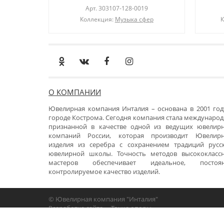
Арт.
303107-128-0019
Коллекция:
Музыка сфер
К
О КОМПАНИИ
Ювелирная компания Инталия – основана в 2001 год
городе Кострома. Сегодня компания стала международ
признанной в качестве одной из ведущих ювелир
компаний России, которая производит Ювелир
изделия из серебра с сохранением традиций русс
ювелирной школы. Точность методов высококласс
мастеров обеспечивает идеальное, постоя
контролируемое качество изделий.
© Ювелирная компания "Инталия"
Разработка сайта -
«Точка опоры»