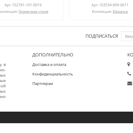
Арт.
102781-101-0019
Арт.
103534-809-0011
оллекция:
Геометрия стиля
Коллекция:
Elegance
ПОДПИСАТЬСЯ
ДОПОЛНИТЕЛЬНО
К
у в
Доставка и оплата
но-
Конфиденциальность
ных
ные
Партнерам
кой
ных
нно