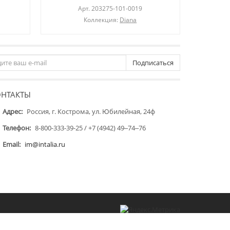
Арт.
203275-101-0019
Коллекция:
Diana
Подписаться
ОНТАКТЫ
Адрес:
Россия, г. Кострома, ул. Юбилейная, 24ф
Телефон:
8-800-333-39-25 / +7 (4942) 49‒74‒76
Email:
im@intalia.ru