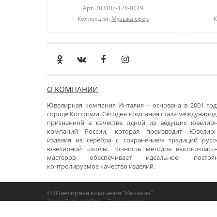
Арт.
303107-128-0019
Коллекция:
Музыка сфер
К
О КОМПАНИИ
Ювелирная компания Инталия – основана в 2001 год
городе Кострома. Сегодня компания стала международ
признанной в качестве одной из ведущих ювелир
компаний России, которая производит Ювелир
изделия из серебра с сохранением традиций русс
ювелирной школы. Точность методов высококласс
мастеров обеспечивает идеальное, постоя
контролируемое качество изделий.
© Ювелирная компания "Инталия"
Разработка сайта -
«Точка опоры»