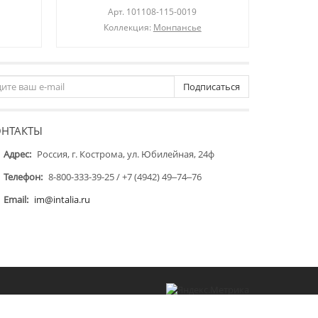
Арт.
101108-115-0019
Коллекция:
Монпансье
Подписаться
ОНТАКТЫ
Адрес:
Россия, г. Кострома, ул. Юбилейная, 24ф
Телефон:
8-800-333-39-25 / +7 (4942) 49‒74‒76
Email:
im@intalia.ru