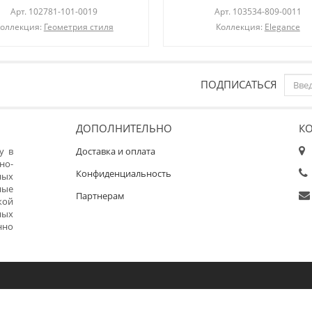
Арт.
102781-101-0019
Арт.
103534-809-0011
оллекция:
Геометрия стиля
Коллекция:
Elegance
ПОДПИСАТЬСЯ
ДОПОЛНИТЕЛЬНО
К
у в
Доставка и оплата
но-
Конфиденциальность
ных
ные
Партнерам
кой
ных
нно