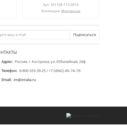
Арт.
101108-115-0019
Коллекция:
Монпансье
Подписаться
ОНТАКТЫ
Адрес:
Россия, г. Кострома, ул. Юбилейная, 24ф
Телефон:
8-800-333-39-25 / +7 (4942) 49‒74‒76
Email:
im@intalia.ru