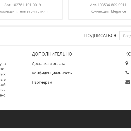
Арт.
102781-101-0019
Арт.
103534-809-0011
оллекция:
Геометрия стиля
Коллекция:
Elegance
ПОДПИСАТЬСЯ
ДОПОЛНИТЕЛЬНО
К
у в
Доставка и оплата
но-
Конфиденциальность
ных
ные
Партнерам
кой
ных
нно