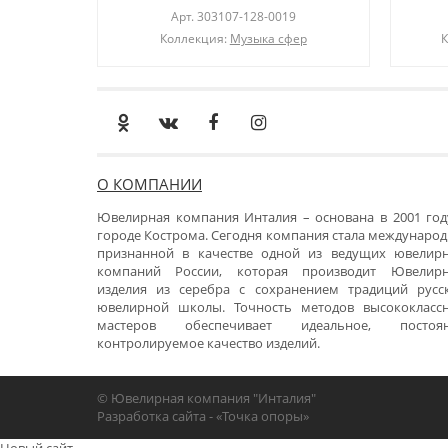
Арт.
303107-128-0019
Коллекция:
Музыка сфер
К
О КОМПАНИИ
Ювелирная компания Инталия – основана в 2001 год
городе Кострома. Сегодня компания стала международ
признанной в качестве одной из ведущих ювелир
компаний России, которая производит Ювелир
изделия из серебра с сохранением традиций русс
ювелирной школы. Точность методов высококласс
мастеров обеспечивает идеальное, постоя
контролируемое качество изделий.
© Ювелирная компания "Инталия"
Разработка сайта -
«Точка опоры»