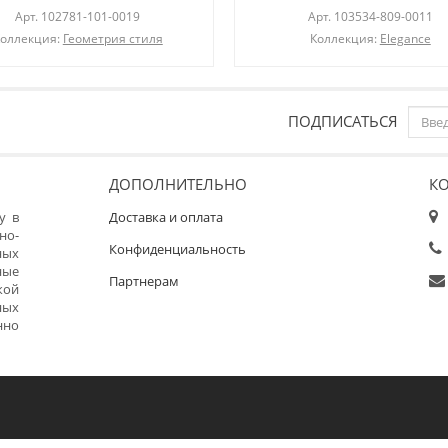
Арт.
102781-101-0019
Арт.
103534-809-0011
оллекция:
Геометрия стиля
Коллекция:
Elegance
ПОДПИСАТЬСЯ
ДОПОЛНИТЕЛЬНО
К
у в
Доставка и оплата
но-
Конфиденциальность
ных
ные
Партнерам
кой
ных
нно