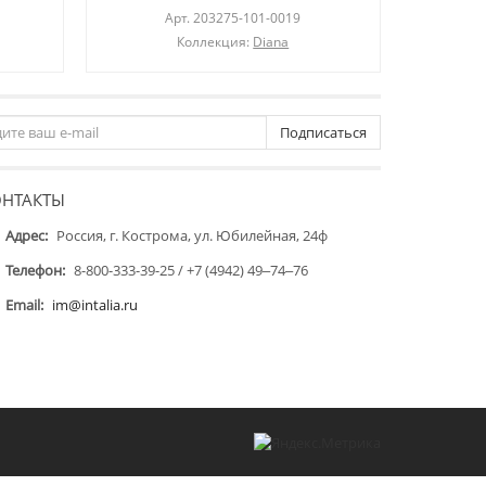
Арт.
203275-101-0019
Коллекция:
Diana
Подписаться
ОНТАКТЫ
Адрес:
Россия, г. Кострома, ул. Юбилейная, 24ф
Телефон:
8-800-333-39-25 / +7 (4942) 49‒74‒76
Email:
im@intalia.ru