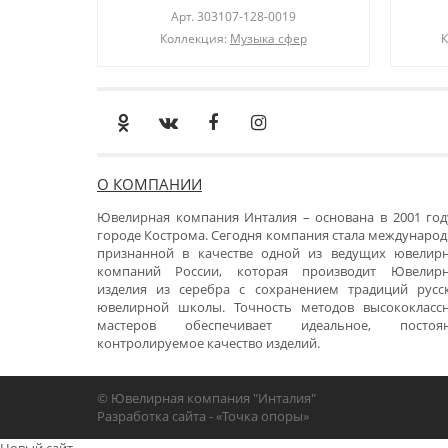
Арт.
303107-128-0019
Коллекция:
Музыка сфер
К
О КОМПАНИИ
Ювелирная компания Инталия – основана в 2001 год
городе Кострома. Сегодня компания стала международ
признанной в качестве одной из ведущих ювелир
компаний России, которая производит Ювелир
изделия из серебра с сохранением традиций русс
ювелирной школы. Точность методов высококласс
мастеров обеспечивает идеальное, постоя
контролируемое качество изделий.
© Ювелирная компания "Инталия"
Разработка сайта -
«Точка опоры»