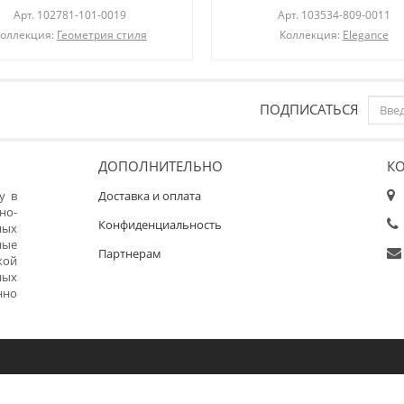
Арт.
102781-101-0019
Арт.
103534-809-0011
оллекция:
Геометрия стиля
Коллекция:
Elegance
ПОДПИСАТЬСЯ
ДОПОЛНИТЕЛЬНО
К
у в
Доставка и оплата
но-
Конфиденциальность
ных
ные
Партнерам
кой
ных
нно