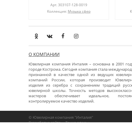
Арт.
303107-128-0019
Коллекция:
Музыка сфер
К
О КОМПАНИИ
Ювелирная компания Инталия – основана в 2001 год
городе Кострома. Сегодня компания стала международ
признанной в качестве одной из ведущих ювелир
компаний России, которая производит Ювелир
изделия из серебра с сохранением традиций русс
ювелирной школы. Точность методов высококласс
мастеров обеспечивает идеальное, постоя
контролируемое качество изделий.
© Ювелирная компания "Инталия"
Разработка сайта -
«Точка опоры»