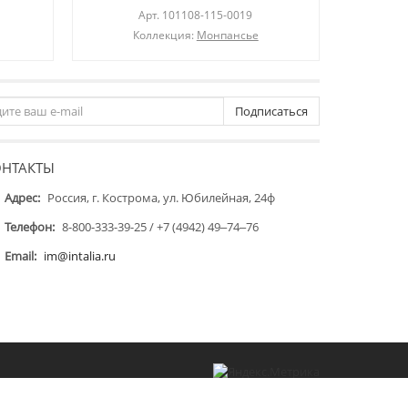
Арт.
101108-115-0019
Коллекция:
Монпансье
Подписаться
ОНТАКТЫ
Адрес:
Россия, г. Кострома, ул. Юбилейная, 24ф
Телефон:
8-800-333-39-25 / +7 (4942) 49‒74‒76
Email:
im@intalia.ru