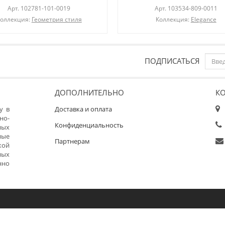
Арт.
102781-101-0019
Арт.
103534-809-0011
оллекция:
Геометрия стиля
Коллекция:
Elegance
ПОДПИСАТЬСЯ
ДОПОЛНИТЕЛЬНО
К
у в
Доставка и оплата
но-
Конфиденциальность
ных
ные
Партнерам
кой
ных
нно