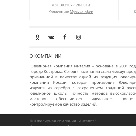
Арт.
303107-128-0019
Коллекция:
Музыка сфер
К
О КОМПАНИИ
Ювелирная компания Инталия – основана в 2001 год
городе Кострома. Сегодня компания стала международ
признанной в качестве одной из ведущих ювелир
компаний России, которая производит Ювелир
изделия из серебра с сохранением традиций русс
ювелирной школы. Точность методов высококласс
мастеров обеспечивает идеальное, постоя
контролируемое качество изделий.
© Ювелирная компания "Инталия"
Разработка сайта -
«Точка опоры»