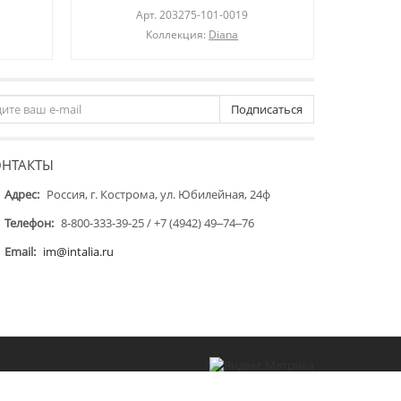
Арт.
203275-101-0019
Коллекция:
Diana
Подписаться
ОНТАКТЫ
Адрес:
Россия, г. Кострома, ул. Юбилейная, 24ф
Телефон:
8-800-333-39-25 / +7 (4942) 49‒74‒76
Email:
im@intalia.ru