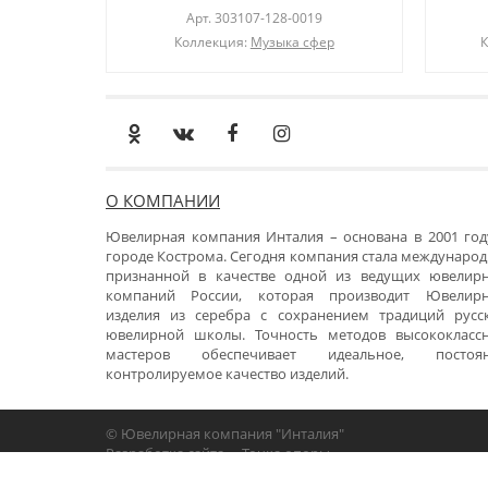
Арт.
303107-128-0019
Коллекция:
Музыка сфер
К
О КОМПАНИИ
Ювелирная компания Инталия – основана в 2001 год
городе Кострома. Сегодня компания стала международ
признанной в качестве одной из ведущих ювелир
компаний России, которая производит Ювелир
изделия из серебра с сохранением традиций русс
ювелирной школы. Точность методов высококласс
мастеров обеспечивает идеальное, постоя
контролируемое качество изделий.
© Ювелирная компания "Инталия"
Разработка сайта -
«Точка опоры»