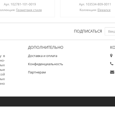
Арт.
102781-101-0019
Арт.
103534-809-0011
оллекция:
Геометрия стиля
Коллекция:
Elegance
ПОДПИСАТЬСЯ
ДОПОЛНИТЕЛЬНО
К
у в
Доставка и оплата
но-
Конфиденциальность
ных
ные
Партнерам
кой
ных
нно