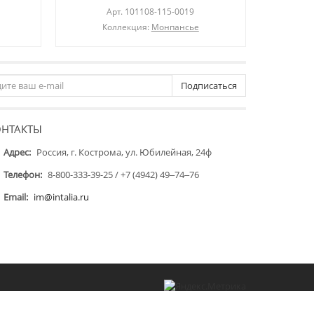
Арт.
101108-115-0019
Коллекция:
Монпансье
Подписаться
ОНТАКТЫ
Адрес:
Россия, г. Кострома, ул. Юбилейная, 24ф
Телефон:
8-800-333-39-25 / +7 (4942) 49‒74‒76
Email:
im@intalia.ru