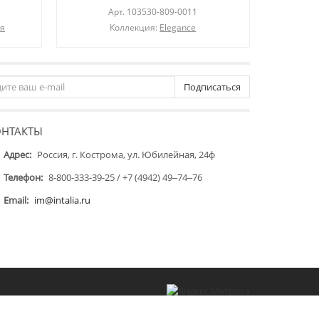
Арт.
103530-809-0011
ля
Коллекция:
Elegance
Подписаться
ОНТАКТЫ
Адрес:
Россия, г. Кострома, ул. Юбилейная, 24ф
Телефон:
8-800-333-39-25 / +7 (4942) 49‒74‒76
Email:
im@intalia.ru