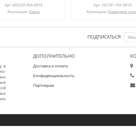
Арт.
603220-904-0019
Арт.
102781-101-0019
Коллекция:
Гранж
Коллекция:
Геометрия сти
ПОДПИСАТЬСЯ
ДОПОЛНИТЕЛЬНО
К
у в
Доставка и оплата
но-
Конфиденциальность
ных
ные
Партнерам
кой
ных
нно