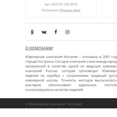
Арт.
303107-128-0019
Коллекция:
Музыка сфер
О КОМПАНИИ
Ювелирная компания Инталия – основана в 2001 год
городе Кострома. Сегодня компания стала международ
признанной в качестве одной из ведущих ювелир
компаний России, которая производит Ювелир
изделия из серебра с сохранением традиций русс
ювелирной школы. Точность методов высококласс
мастеров обеспечивает идеальное, постоя
контролируемое качество изделий.
© Ювелирная компания "Инталия"
Разработка сайта -
«Точка опоры»