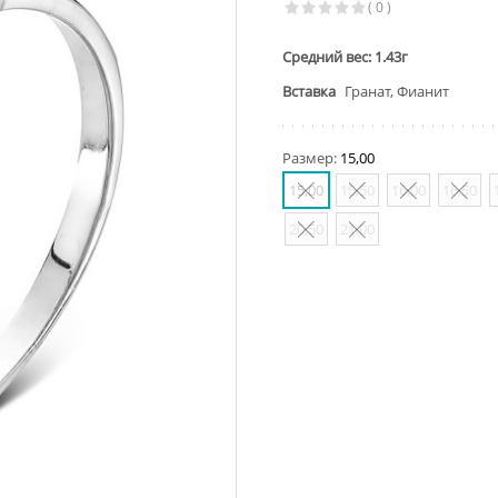
( 0 )
Средний вес: 1.43г
Вставка
Гранат, Фианит
Размер:
15,00
15,00
15,50
16,00
16,50
20,50
21,00