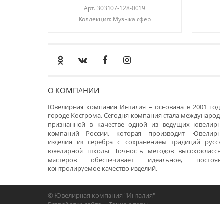
Арт.
303107-128-0019
Коллекция:
Музыка сфер
О КОМПАНИИ
Ювелирная компания Инталия – основана в 2001 год
городе Кострома. Сегодня компания стала международ
признанной в качестве одной из ведущих ювелир
компаний России, которая производит Ювелир
изделия из серебра с сохранением традиций русс
ювелирной школы. Точность методов высококласс
мастеров обеспечивает идеальное, постоя
контролируемое качество изделий.
© Ювелирная компания "Инталия"
Разработка сайта -
«Точка опоры»