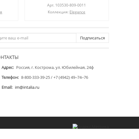
Арт.
103530-809-0011
ля
Коллекция:
Elegance
Подписаться
ОНТАКТЫ
Адрес:
Россия, г. Кострома, ул. Юбилейная, 24ф
Телефон:
8-800-333-39-25 / +7 (4942) 49‒74‒76
Email:
im@intalia.ru