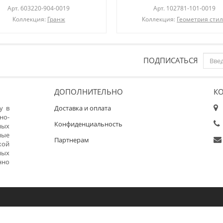
Арт.
603220-904-0019
Арт.
102781-101-0019
Коллекция:
Гранж
Коллекция:
Геометрия сти
ПОДПИСАТЬСЯ
ДОПОЛНИТЕЛЬНО
К
у в
Доставка и оплата
но-
Конфиденциальность
ных
ные
Партнерам
кой
ных
нно