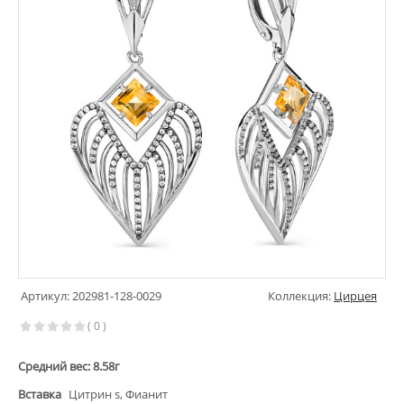
Артикул: 202981-128-0029
Коллекция:
Цирцея
( 0 )
Средний вес: 8.58г
Вставка
Цитрин s, Фианит